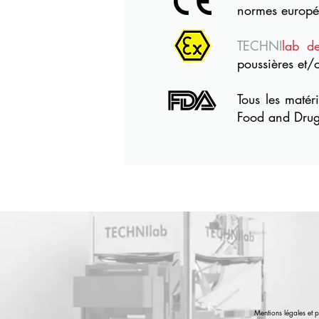
normes europé
TECHNI
lab d
poussières et/
Tous les matér
Food and Drug
Mentions légales et p