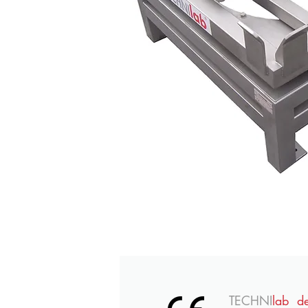
TECHNI
lab d