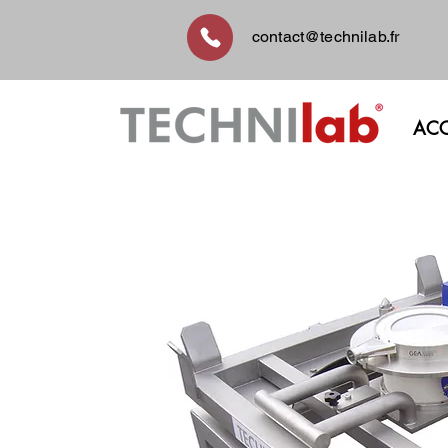
contact@technilab.fr
ACC