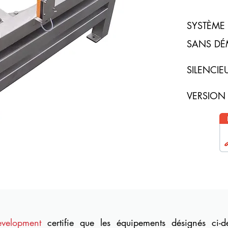
SYSTÈME 
SANS DÉ
SILENCIE
VERSION
evelopment
certifie que les équipements désignés ci-