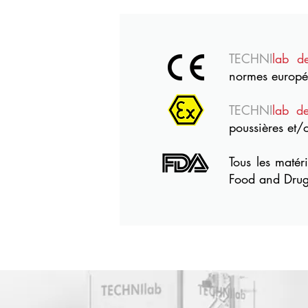
TECHNI
lab d
normes europé
TECHNI
lab d
poussières et/
Tous les matér
Food and Drug