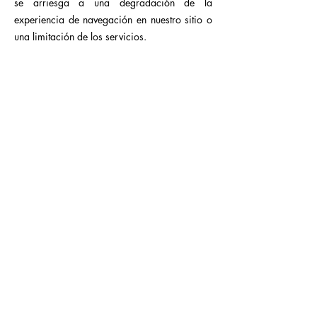
se arriesga a una degradación de la
experiencia de navegación en nuestro sitio o
una limitación de los servicios.
Datos personales
Al completar formularios de contacto o
descargar recursos, usted acepta confiarnos
información que nos permita mantenernos en
contacto a través de correos electrónicos
comerciales o boletines informativos.
Recopilamos y utilizamos sus datos
personales, con el fin de poder intercambiar
con usted noticias del sector farmacéutico,
químico y agroalimentario, para informarle
sobre nuestras novedades y nuestros nuevos
productos, para brindarle información y
recursos útiles para su actividad, para discutir
contigo sobre tus proyectos industriales.
Puede darse de baja de estas comunicaciones