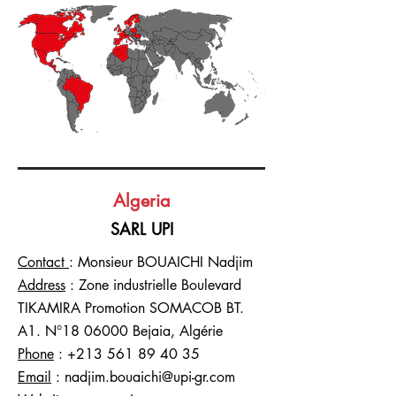
Algeria
SARL UPI
Contact
: Monsieur BOUAICHI Nadjim
Address
: Zone industrielle Boulevard
TIKAMIRA Promotion SOMACOB BT.
A1. N°
18 06000
Bejaia, Algérie
Phone
:
+213 561 89 40 35
Email
:
nadjim.bouaichi@upi-gr.com