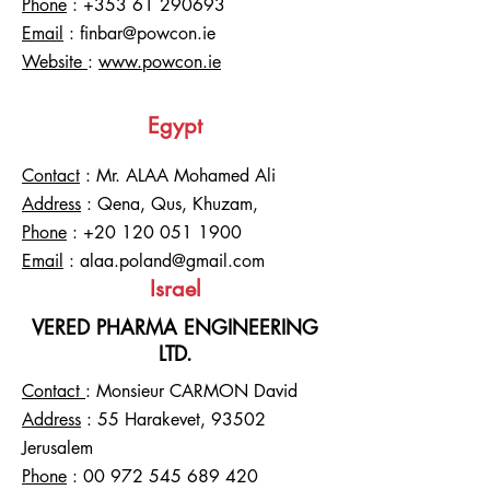
Phone
:
+353 61 290693
Email
:
finbar@powcon.ie
Website
:
www.powcon.ie
Egypt
Contact
: Mr. ALAA Mohamed Ali
Address
: Qena, Qus, Khuzam,
Phone
:
+20 120 051 1900
Email
:
alaa.poland@gmail.com
Israel
VERED PHARMA ENGINEERING
LTD.
Contact
: Monsieur CARMON David
Address
: 55 Harakevet, 93502
Jerusalem
Phone
:
00 972 545 689 420