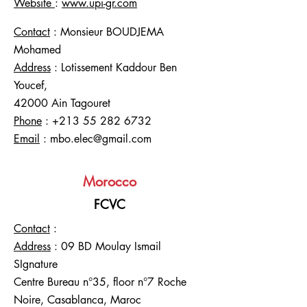
Website
:
www.upi-gr.com
Contact
: Monsieur BOUDJEMA
Mohamed
Address
: Lotissement Kaddour Ben
Youcef,
42000 Ain Tagouret
Phone
:
+213 55 282 6732
Email
:
mbo.elec@gmail.com
Morocco
FCVC
Contact
:
Address
: 09 BD Moulay Ismail
SIgnature
Centre Bureau n°35, floor n°7 Roche
Noire, Casablanca, Maroc