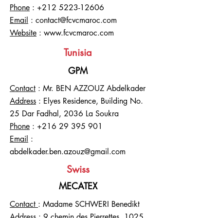
Phone
:
+212 5223-12606
Email
:
contact@fcvcmaroc.com
Website
:
www.fcvcmaroc.com
Tunisia
GPM
Contact
: Mr. BEN AZZOUZ Abdelkader
Address
: Elyes Residence, Building No.
25 Dar Fadhal, 2036 La Soukra
Phone
:
+216 29 395 901
Email
:
abdelkader.ben.azouz@gmail.com
Swiss
MECATEX
Contact
: Madame SCHWERI Benedikt
Address
: 9 chemin des Pierrettes, 1025