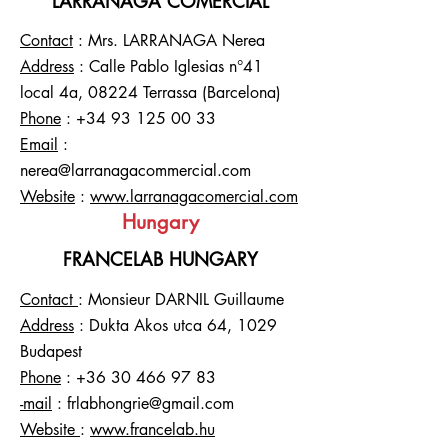
LARRANAGA COMERCIAL
Contact
: Mrs. LARRANAGA Nerea
Address
: Calle Pablo Iglesias n°41
local 4a, 08224 Terrassa (Barcelona)
Phone
:
+34 93 125 00 33
Email
:
nerea@larranagacommercial.com
Website
:
www.larranagacomercial.com
Hungary
FRANCELAB HUNGARY
Contact
: Monsieur DARNIL Guillaume
Address
: Dukta Akos utca 64, 1029
Budapest
Phone
:
+36 30 466 97 83
-mail
:
frlabhongrie@gmail.com
Website
:
www.francelab.hu