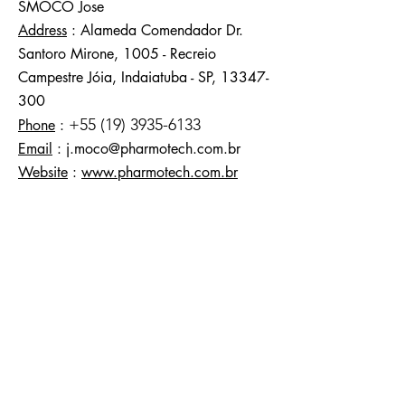
SMOCO Jose
Address
: Alameda Comendador Dr.
Santoro Mirone, 1005 - Recreio
Campestre Jóia, Indaiatuba - SP,
13347-
300
+55 (19) 3935-6133
Phone
:
Email
:
j.moco@pharmotech.com.br
Website
:
www.pharmotech.com.br
United Arab Emirates
SODITECH
Contact
: Monsieur IBN EL FADIL Yacine
Address
: Dubaï
Phone
:
+33 (0) 6 02 15 82 98
Email
:
y.ibnelfadil@soditech-ltd.com
Website
:
www.soditech-ltd.com